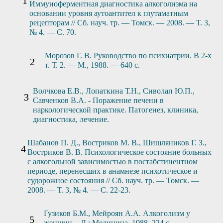
Иммуноферментная диагностика алкоголизма на
основании уровня аутоантител к глутаматным
рецепторам // Сб. науч. тр. — Томск. — 2008. — Т. 3,
№ 4. — С. 70.
Морозов Г. В. Руководство по психиатрии. В 2-х
т. Т. 2. — М., 1988. — 640 с.
Волчкова Е.В., Лопаткина Т.Н., Сиволап Ю.П.,
Савченков В.А. - Поражение печени в
наркологической практике. Патогенез, клиника,
диагностика, лечение.
Шабанов П. Д., Востриков М. В., Шишляников Г. З.,
Востриков В. В. Психологическое состояние больных
с алкогольной зависимостью в постабстинентном
периоде, перенесших в анамнезе психотическое и
судорожное состояния // Сб. науч. тр. — Томск. —
2008. — Т. 3, № 4. — С. 22-23.
Гузиков Б.М., Мейроян А.А. Алкоголизм у
женщин. - Л.: Медицина, 1988. 224 с.