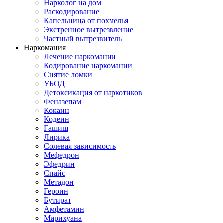
Нарколог на дом
Раскодирование
Капельница от похмелья
Экстренное вытрезвление
Частный вытрезвитель
Наркомания
Лечение наркомании
Кодирование наркомании
Снятие ломки
УБОД
Детоксикация от наркотиков
Феназепам
Кокаин
Кодеин
Гашиш
Лирика
Солевая зависимость
Мефедрон
Эфедрин
Спайс
Метадон
Героин
Бутират
Амфетамин
Марихуана