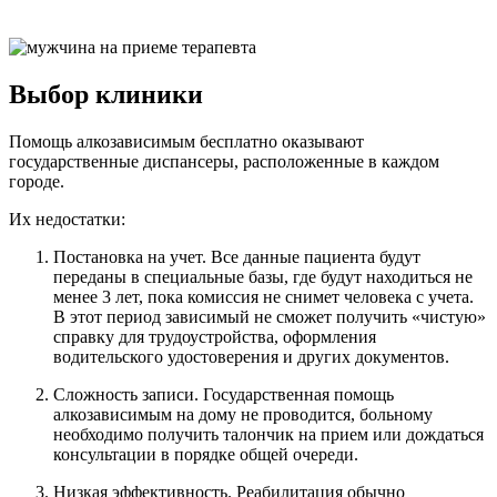
Нужна помощь?
Оставьте заявку, и мы Вам перезвоним
Выбор клиники
Отправить заявку
Помощь алкозависимым бесплатно оказывают
государственные диспансеры, расположенные в каждом
городе.
Их недостатки:
Постановка на учет. Все данные пациента будут
переданы в специальные базы, где будут находиться не
менее 3 лет, пока комиссия не снимет человека с учета.
В этот период зависимый не сможет получить «чистую»
справку для трудоустройства, оформления
водительского удостоверения и других документов.
Сложность записи. Государственная помощь
алкозависимым на дому не проводится, больному
необходимо получить талончик на прием или дождаться
консультации в порядке общей очереди.
Низкая эффективность. Реабилитация обычно