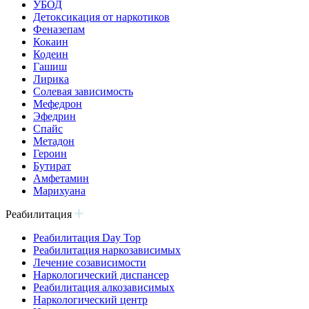
УБОД
Детоксикация от наркотиков
Феназепам
Кокаин
Кодеин
Гашиш
Лирика
Солевая зависимость
Мефедрон
Эфедрин
Спайс
Метадон
Героин
Бутират
Амфетамин
Марихуана
Реабилитация
Реабилитация Day Top
Реабилитация наркозависимых
Лечение созависимости
Наркологический диспансер
Реабилитация алкозависимых
Наркологический центр