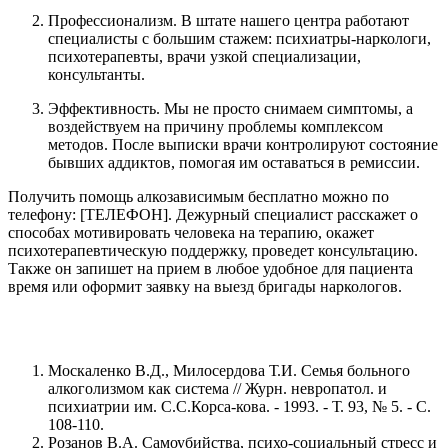
Профессионализм. В штате нашего центра работают
специалисты с большим стажем: психиатры-наркологи,
психотерапевты, врачи узкой специализации,
консультанты.
Эффективность. Мы не просто снимаем симптомы, а
воздействуем на причину проблемы комплексом
методов. После выписки врачи контролируют состояние
бывших аддиктов, помогая им оставаться в ремиссии.
Получить помощь алкозависимым бесплатно можно по
телефону: [ТЕЛЕФОН]. Дежурный специалист расскажет о
способах мотивировать человека на терапию, окажет
психотерапевтическую поддержку, проведет консультацию.
Также он запишет на прием в любое удобное для пациента
время или оформит заявку на выезд бригады наркологов.
Москаленко В.Д., Милосердова Т.И. Семья больного
алкоголизмом как система // Журн. невропатол. и
психиатрии им. С.С.Корса-кова. - 1993. - Т. 93, № 5. - С.
108-110.
Розанов В.А. Самоубийства, психо-социальный стресс и