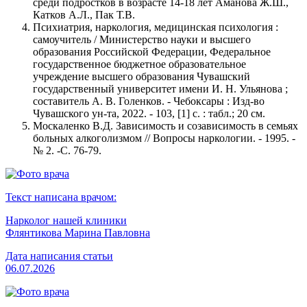
среди подростков в возрасте 14-18 лет Аманова Ж.Ш.,
Катков А.Л., Пак Т.В.
Психиатрия, наркология, медицинская психология :
самоучитель / Министерство науки и высшего
образования Российской Федерации, Федеральное
государственное бюджетное образовательное
учреждение высшего образования Чувашский
государственный университет имени И. Н. Ульянова ;
составитель А. В. Голенков. - Чебоксары : Изд-во
Чувашского ун-та, 2022. - 103, [1] с. : табл.; 20 см.
Москаленко В.Д. Зависимость и созависимость в семьях
больных алкоголизмом // Вопросы наркологии. - 1995. -
№ 2. -С. 76-79.
Текст написана врачом:
Нарколог нашей клиники
Флянтикова Марина Павловна
Дата написания статьи
06.07.2026