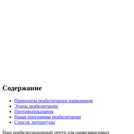
а
онный центр
/сутки
Содержание
Принципы реабилитации наркоманов
Этапы реабилитации
Противопоказания
Наши программы реабилитации
Список литературы
Наш реабилитационный центр для наркозависимых