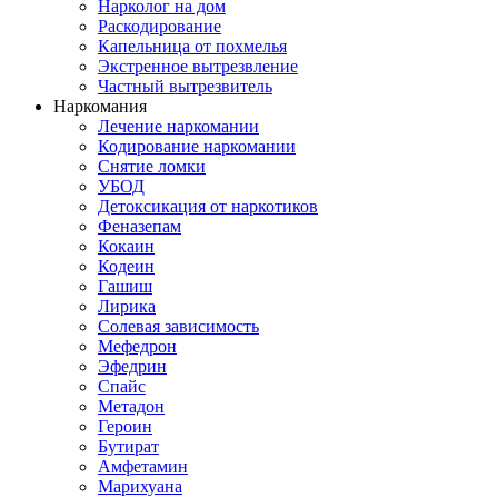
Нарколог на дом
Раскодирование
Капельница от похмелья
Экстренное вытрезвление
Частный вытрезвитель
Наркомания
Лечение наркомании
Кодирование наркомании
Снятие ломки
УБОД
Детоксикация от наркотиков
Феназепам
Кокаин
Кодеин
Гашиш
Лирика
Солевая зависимость
Мефедрон
Эфедрин
Спайс
Метадон
Героин
Бутират
Амфетамин
Марихуана