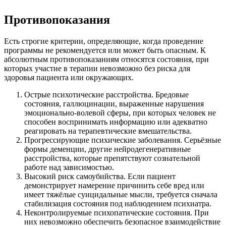
Нужна помощь?
Противопоказания
Оставьте заявку, и мы Вам перезвоним
Есть строгие критерии, определяющие, когда проведение
Отправить заявку
программы не рекомендуется или может быть опасным. К
абсолютным противопоказаниям относятся состояния, при
которых участие в терапии невозможно без риска для
здоровья пациента или окружающих.
Острые психотические расстройства. Бредовые
состояния, галлюцинации, выраженные нарушения
эмоционально-волевой сферы, при которых человек не
способен воспринимать информацию или адекватно
реагировать на терапевтические вмешательства.
Прогрессирующие психические заболевания. Серьёзные
формы деменции, другие нейродегенеративные
расстройства, которые препятствуют сознательной
работе над зависимостью.
Высокий риск самоубийства. Если пациент
демонстрирует намерение причинить себе вред или
имеет тяжёлые суицидальные мысли, требуется сначала
стабилизация состояния под наблюдением психиатра.
Неконтролируемые психопатические состояния. При
них невозможно обеспечить безопасное взаимодействие