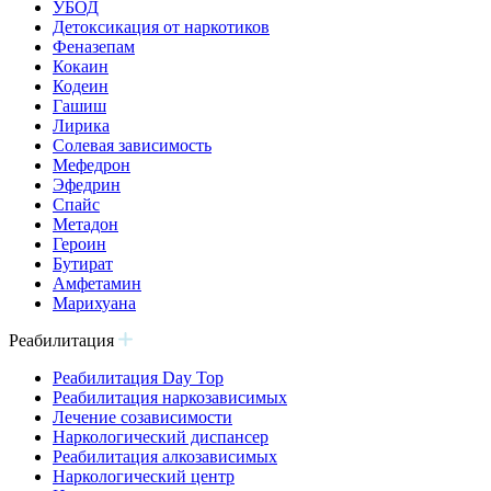
УБОД
Детоксикация от наркотиков
Феназепам
Кокаин
Кодеин
Гашиш
Лирика
Солевая зависимость
Мефедрон
Эфедрин
Спайс
Метадон
Героин
Бутират
Амфетамин
Марихуана
Реабилитация
Реабилитация Day Top
Реабилитация наркозависимых
Лечение созависимости
Наркологический диспансер
Реабилитация алкозависимых
Наркологический центр