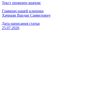
Текст проверен врачом:
Главврач нашей клиники
Хачикян Вардан Самвелович
Дата написания статьи
25.07.2026
Вызвать врача
Старшая медсестра
Флянтикова Марина Павловна
Вызвать врача
Главный врач, психиатр-нарколог